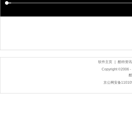
软件主页
|
酷特资讯
Copyright ©2006 - 
京公网安备110105
作曲软件下载,简谱打谱软件下载,MIDI电脑音乐制作